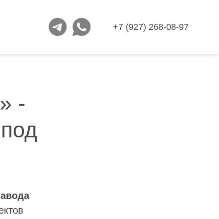
+7 (927) 268-08-97
» -
под
завода
ектов