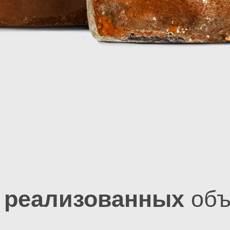
и
реализованных
объ