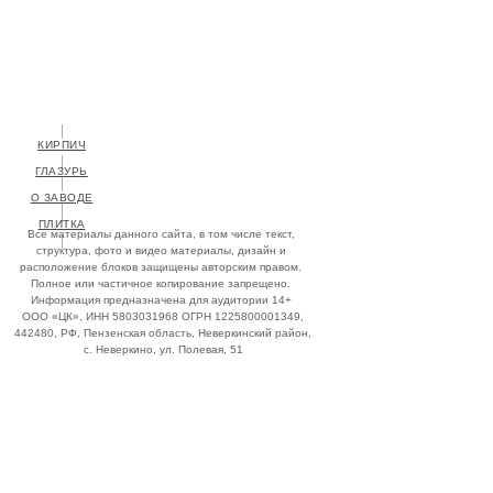
КИРПИЧ
О ЗАВОДЕ
ПЛИТКА
Все материалы данного сайта, в том числе текст,
структура, фото и видео материалы, дизайн и
расположение блоков защищены авторским правом.
Полное или частичное копирование запрещено.
Информация предназначена для аудитории 14+
ООО «ЦК», ИНН 5803031968 ОГРН 1225800001349,
442480, РФ, Пензенская область, Неверкинский район,
с. Неверкино, ул. Полевая, 51
+7 (927) 268-08-97
info@handform.ru
Штаб квартира:
445143, РФ, Самарская
область, Ставропольский р-н, село Подстёпки,
ул. Фермерская, стр. 1с1