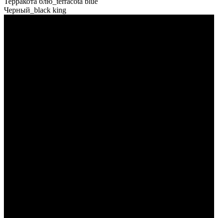
Терракота блю_terracota blue
Черный_black king