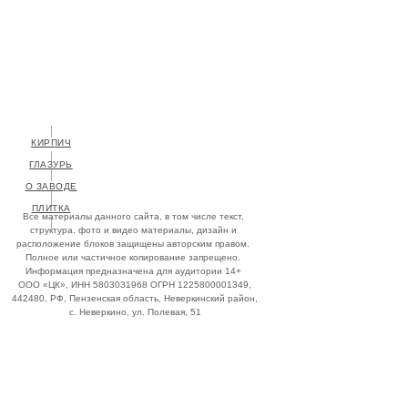
КИРПИЧ
О ЗАВОДЕ
ПЛИТКА
Все материалы данного сайта, в том числе текст,
структура, фото и видео материалы, дизайн и
расположение блоков защищены авторским правом.
Полное или частичное копирование запрещено.
Информация предназначена для аудитории 14+
ООО «ЦК», ИНН 5803031968 ОГРН 1225800001349,
442480, РФ, Пензенская область, Неверкинский район,
с. Неверкино, ул. Полевая, 51
+7 (927) 268-08-97
info@handform.ru
Штаб квартира:
445143, РФ, Самарская
область, Ставропольский р-н, село Подстёпки,