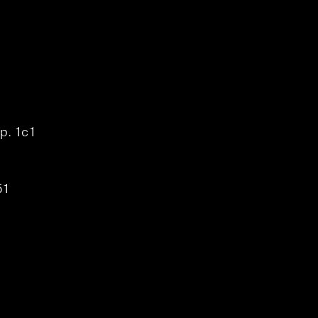
р. 1с1
,
51